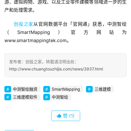
游、虚拟购物、游戏、以及工业零件建模等领域进一步的生
商
产和处理需求。
业
观
创投之家
从官网数据平台「官网通」获悉，中测智绘
察
（SmartMapping）官方网站为
www.smartmappingtek.com。
初
创
企
发布者：创投之家，转载请注明出处：
业
http://www.chuangtouzhijia.com/news/3937.html
品
投稿
牌
中测智绘融资
SmartMapping
三维建模
发
三维建模软件
中测智绘
布
登录
注册
赞
(1)
并
购
重