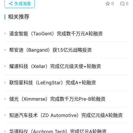
生成海报
0
0
组
相关推荐
公
司
道金智能（TaoGent）完成数千万元A轮融资
上
市
帮安迪（Bangand）获1.5亿元战略投资
创
耀速科技（Xellar）完成亿元级天使+轮融资
投
数
据
联恒星科技（LeEngStar）完成A+轮融资
创
燧光（Ximmerse）完成数千万元Pre-B轮融资
业
学
知迪汽车技术（ZD Automotive）完成亿元级A轮融资
院
华谱科仪（Acchrom Tech）完成亿元A轮融资