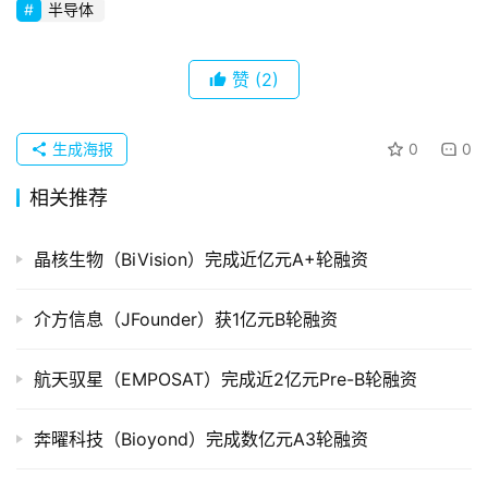
创
半导体
企
业
赞
(2)
品
投稿
牌
生成海报
0
0
发
布
相关推荐
登录
注册
并
晶核生物（BiVision）完成近亿元A+轮融资
购
重
介方信息（JFounder）获1亿元B轮融资
组
航天驭星（EMPOSAT）完成近2亿元Pre-B轮融资
公
司
奔曜科技（Bioyond）完成数亿元A3轮融资
上
市