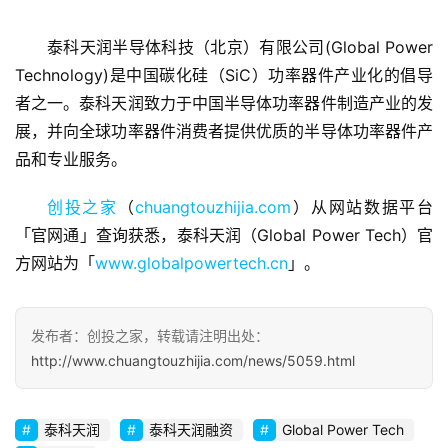
泰科天润半导体科技（北京）有限公司(Global Power 
Technology)是中国碳化硅（SiC）功率器件产业化的倡导
首
者之一。泰科天润致力于中国半导体功率器件制造产业的发
页
展，并向全球功率器件消费者提供优质的半导体功率器件产
品和专业服务。 
融
资
创投之家
（
chuangtouzhijia.com
）从网站数据平台
报
「官网通」查询获悉，泰科天润（Global Power Tech）官
道
方网站为「
www.globalpowertech.cn
」。
商
业
发布者：创投之家，转载请注明出处：
观
http://www.chuangtouzhijia.com/news/5059.html
察
初
泰科天润
泰科天润融资
Global Power Tech