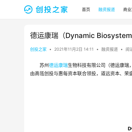
首页
融资报道
商业
德运康瑞（Dynamic Biosyst
创投之家
•
2021年11月2日 14:11
•
融资报道
•
阅读
苏州
德运康瑞
生物科技有限公司（德运康瑞
由高瓴创投与惠每资本联合领投，道远资本、荣