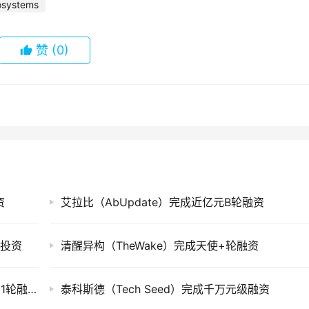
osystems
赞
(0)
资
艾拉比（AbUpdate）完成近亿元B轮融资
略投资
清醒异构（TheWake）完成天使+轮融资
求臻医学（Chosen Med）完成数亿元人民币C1轮融资
泰科斯德（Tech Seed）完成千万元级融资