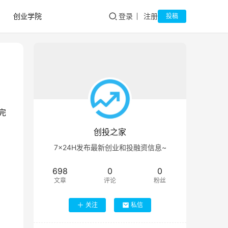
创业学院
登录
注册
投稿
完
创投之家
7×24H发布最新创业和投融资信息~
698
0
0
文章
评论
粉丝
关注
私信