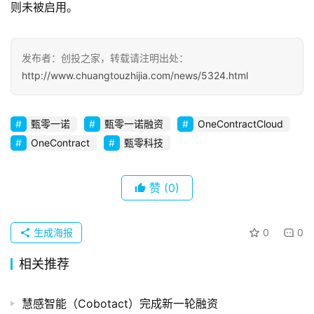
则未被启用。
观
察
发布者：创投之家，转载请注明出处：
初
http://www.chuangtouzhijia.com/news/5324.html
创
企
业
甄零一诺
甄零一诺融资
OneContractCloud
OneContract
甄零科技
品
投稿
牌
发
赞
(0)
布
登录
注册
生成海报
0
0
并
购
相关推荐
重
组
慧感智能（Cobotact）完成新一轮融资