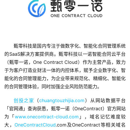
甄零科技是国内专注于做数字化、智能化合同管理系统
的SaaS解决方案提供商。甄零科技以一诺智能合同云平台
首
（甄零一诺，One Contract Cloud）作为主营产品，致力
页
于为客户打造业财法一体的内控体系，赋予企业数字化、智
能化的合同管理能力，为企业带来规范化、精细化、智能化
融
的合同管理体验，同时加强企业风险防范能力。
资
报
创投之家
（
chuangtouzhijia.com
）从网站数据平台
道
「官网通」查询获悉，甄零一诺（OneContract）官方网站
为「
www.onecontract-cloud.com
」，域名记忆难度较
商
大，
OneContractCloud
.com及OneContract等相关域名
业