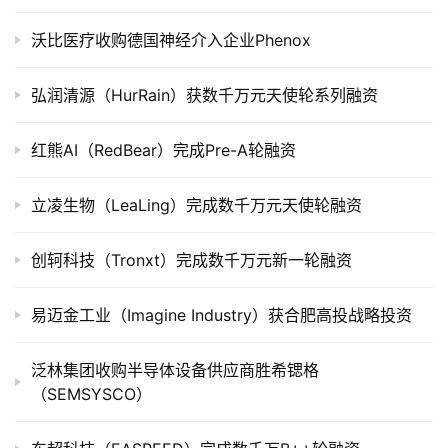
公
沃比医疗收购德国神经介入企业Phenox
司
上
弘润清源（HurRain）获数千万元天使轮系列融资
市
红熊AI（RedBear）完成Pre-A轮融资
创
投
数
立凌生物（LeaLing）完成数千万元天使轮融资
据
创轲科技（Tronxt）完成数千万元新一轮融资
创
业
易迈金工业（Imagine Industry）获合肥高投战略投资
学
院
泛林集团收购半导体设备供应商胜希锶格
（SEMSYSCO）