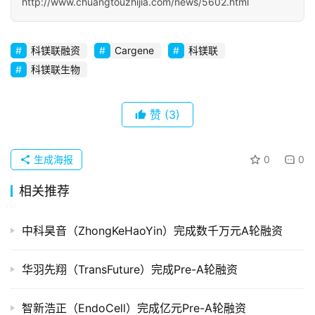
http://www.chuangtouzhijia.com/news/5602.html
初
科镁联融资
Cargene
科镁联
创
企
科镁联生物
业
赞
(3)
品
投稿
牌
发
生成海报
0
0
布
相关推荐
登录
注册
并
购
中科昊音（ZhongKeHaoYin）完成数千万元A轮融资
重
组
华羽先翔（TransFuture）完成Pre-A轮融资
公
智新浩正（EndoCell）完成亿元Pre-A轮融资