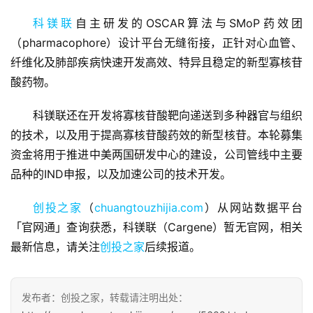
科镁联
自主研发的OSCAR算法与SMoP药效团
（pharmacophore）设计平台无缝衔接，正针对心血管、
纤维化及肺部疾病快速开发高效、特异且稳定的新型寡核苷
酸药物。
首
科镁联还在开发将寡核苷酸靶向递送到多种器官与组织
页
的技术，以及用于提高寡核苷酸药效的新型核苷。本轮募集
资金将用于推进中美两国研发中心的建设，公司管线中主要
融
品种的IND申报，以及加速公司的技术开发。
资
报
创投之家
（
chuangtouzhijia.com
）从网站数据平台
道
「官网通」查询获悉，科镁联（Cargene）暂无官网，相关
最新信息，请关注
创投之家
后续报道。
商
业
观
发布者：创投之家，转载请注明出处：
察