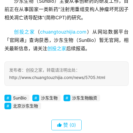
沙东生物（SunBio）主要从事创新药的研发工作，目
前正在从事国家一类新药“注射用重组变构人肿瘤坏死因子
首
相关凋亡诱导配体”(简称CPT)的研究。
页
创投之家
（
chuangtouzhijia.com
）从网站数据平台
融
「官网通」查询获悉，沙东生物（SunBio）暂无官网，相
资
关最新信息，请关注
创投之家
后续报道。
报
道
发布者：创投之家，转载请注明出处：
商
http://www.chuangtouzhijia.com/news/5705.html
业
观
察
SunBio
沙东生物
沙东生物融资
北京沙东生物
初
创
赞
(0)
企