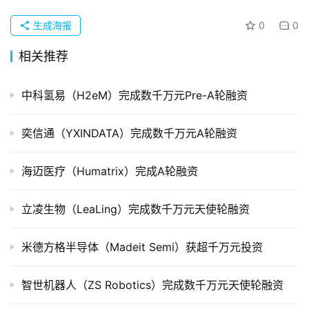
业
生成海报
0
0
品
投稿
相关推荐
牌
发
布
中科氢易（H2eM）完成数千万元Pre-A轮融资
登录
注册
并
奕信通（YXINDATA）完成数千万元A轮融资
购
重
海迈医疗（Humatrix）完成A轮融资
组
立凌生物（LeaLing）完成数千万元天使轮融资
公
司
米德方格半导体（Madeit Semi）获超千万元投资
上
市
智世机器人（ZS Robotics）完成数千万元天使轮融资
创