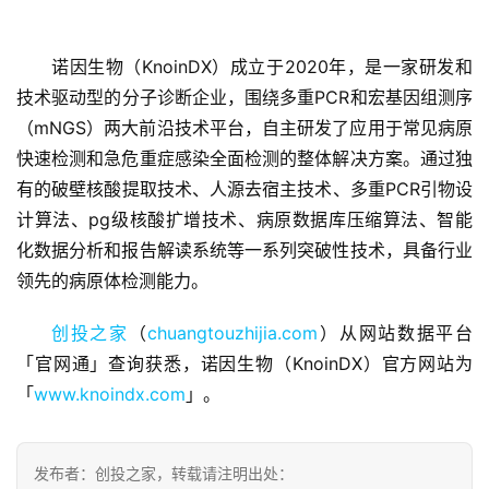
诺因生物（KnoinDX）成立于2020年，是一家研发和
技术驱动型的分子诊断企业，围绕多重PCR和宏基因组测序
（mNGS）两大前沿技术平台，自主研发了应用于常见病原
快速检测和急危重症感染全面检测的整体解决方案。通过独
首
页
有的破壁核酸提取技术、人源去宿主技术、多重PCR引物设
计算法、pg级核酸扩增技术、病原数据库压缩算法、智能
融
化数据分析和报告解读系统等一系列突破性技术，具备行业
资
领先的病原体检测能力。
报
道
创投之家
（
chuangtouzhijia.com
）从网站数据平台
「官网通」查询获悉，诺因生物（KnoinDX）官方网站为
商
「
www.knoindx.com
」。
业
观
察
发布者：创投之家，转载请注明出处：