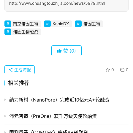
http://www.chuangtouzhijia.com/news/5979.html
初
创
企
南京诺因生物
KnoinDX
诺因生物
业
诺因生物融资
品
赞
(0)
投稿
牌
发
布
生成海报
0
0
登录
注册
相关推荐
并
购
重
纳力新材（NanoPore）完成近10亿元A+轮融资
组
沛元智造（PreOne）获千万级天使轮融资
公
司
国测量子（CQMTEK）完成A+轮融资