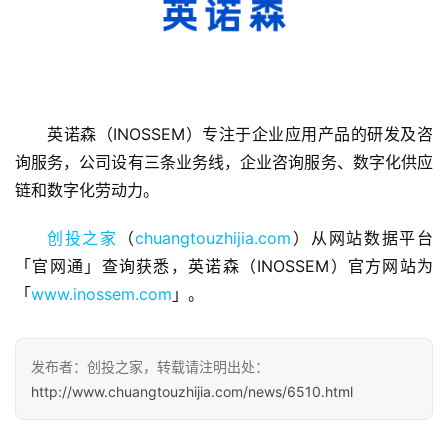
首
页
英诺森（INOSSEM）专注于企业应用产品的研发及咨
询服务，公司设有三条业务线，企业咨询服务、数字化供应
融
链和数字化劳动力。
资
报
创投之家
（
chuangtouzhijia.com
）从网站数据平台
道
「官网通」查询获悉，英诺森（INOSSEM）官方网站为
「
www.inossem.com
」。
商
业
观
发布者：创投之家，转载请注明出处：
察
http://www.chuangtouzhijia.com/news/6510.html
初