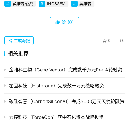
英诺森融资
INOSSEM
英诺森
创
企
业
赞
(0)
品
投稿
生成海报
0
0
牌
发
相关推荐
布
登录
注册
金唯科生物（Gene Vector）完成数千万元Pre-A轮融资
并
购
重
霍因科技（Historage）完成数千万元战略融资
组
碳硅智慧（CarbonSiliconAI）完成5000万元天使轮融资
公
司
力控科技（ForceCon）获中石化资本战略投资
上