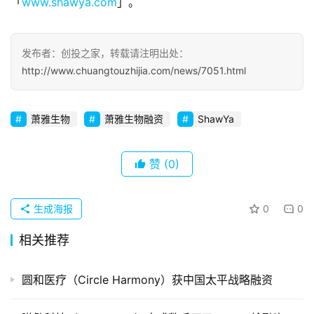
「
www.shawya.com
」。
察
初
发布者：创投之家，转载请注明出处：
创
http://www.chuangtouzhijia.com/news/7051.html
企
业
萧雅生物
萧雅生物融资
ShawYa
品
投稿
牌
赞
(0)
发
布
登录
注册
生成海报
0
0
并
购
相关推荐
重
组
圆和医疗（Circle Harmony）获中国太平战略融资
公