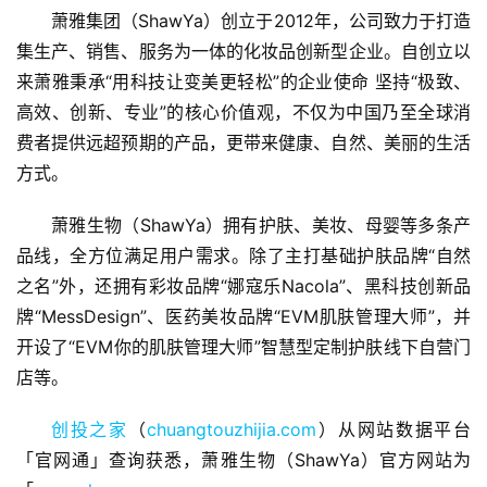
萧雅集团（ShawYa）创立于2012年，公司致力于打造
集生产、销售、服务为一体的化妆品创新型企业。自创立以
来萧雅秉承“用科技让变美更轻松”的企业使命 坚持“极致、
高效、创新、专业”的核心价值观，不仅为中国乃至全球消
费者提供远超预期的产品，更带来健康、自然、美丽的生活
方式。
首
页
萧雅生物（ShawYa）拥有护肤、美妆、母婴等多条产
品线，全方位满足用户需求。除了主打基础护肤品牌“自然
融
之名”外，还拥有彩妆品牌“娜寇乐Nacola”、黑科技创新品
资
牌“MessDesign”、医药美妆品牌“EVM肌肤管理大师”，并
报
开设了“EVM你的肌肤管理大师”智慧型定制护肤线下自营门
道
店等。
商
创投之家
（
chuangtouzhijia.com
）从网站数据平台
业
「官网通」查询获悉，萧雅生物（ShawYa）官方网站为
观