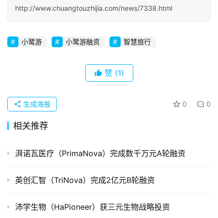
http://www.chuangtouzhijia.com/news/7338.html
初
创
企
小鹭游
小鹭游融资
智慧旅行
业
品
赞
(1)
投稿
牌
发
生成海报
0
0
布
登录
注册
相关推荐
并
购
湃诺瓦医疗（PrimaNova）完成数千万元A轮融资
重
组
英创汇智（TriNova）完成2亿元B轮融资
公
司
沛学生物（HaPioneer）获三元生物战略投资