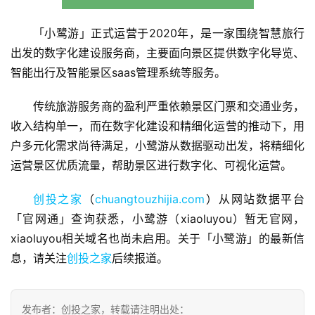
「小鹭游」正式运营于2020年，是一家围绕智慧旅行
出发的数字化建设服务商，主要面向景区提供数字化导览、
智能出行及智能景区saas管理系统等服务。
首
传统旅游服务商的盈利严重依赖景区门票和交通业务，
页
收入结构单一，而在数字化建设和精细化运营的推动下，用
户多元化需求尚待满足，小鹭游从数据驱动出发，将精细化
融
运营景区优质流量，帮助景区进行数字化、可视化运营。
资
报
创投之家
（
chuangtouzhijia.com
）从网站数据平台
道
「官网通」查询获悉，小鹭游（xiaoluyou）暂无官网，
xiaoluyou相关域名也尚未启用。关于「小鹭游」的最新信
商
业
息，请关注
创投之家
后续报道。
观
察
发布者：创投之家，转载请注明出处：