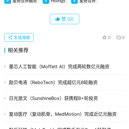
创
星奇世界融资
HiSingy
星奇世界
企
业
赞
(0)
品
投稿
牌
生成海报
0
0
发
相关推荐
布
登录
注册
墨芯人工智能（Moffett AI）完成两轮数亿元融资
并
购
重
励贝电液（ReboTech）完成超亿元B轮融资
组
日光旅文（SunshineBox）获携程B+轮投资
公
司
复动医疗（复动肌骨，MedMotion）完成近亿元融资
上
市