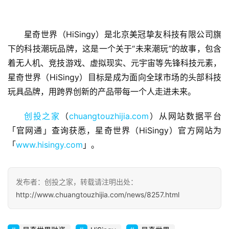
星奇世界（HiSingy）是北京美冠挚友科技有限公司旗
首
下的科技潮玩品牌，这是一个关于“未来潮玩”的故事，包含
页
着无人机、竞技游戏、虚拟现实、元宇宙等先锋科技元素，
星奇世界（HiSingy）目标是成为面向全球市场的头部科技
融
玩具品牌，用跨界创新的产品带每一个人走进未来。
资
报
创投之家
（
chuangtouzhijia.com
）从网站数据平台
道
「官网通」查询获悉，星奇世界（HiSingy）官方网站为
「
www.hisingy.com
」。
商
业
观
发布者：创投之家，转载请注明出处：
察
http://www.chuangtouzhijia.com/news/8257.html
初