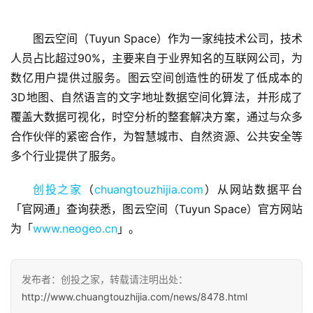
图云空间（Tuyun Space）作为一家纯技术公司，技术
人员占比超过90%，主要来自于业界知名的互联网公司，为
数亿用户提供过服务。图云空间创造性的研发了低成本的
首
页
3D地图、自然语言的文字地址数据空间化算法，并形成了
覆盖大数据可视化，时空分析的整套解决方案，通过与众多
融
合作伙伴的紧密合作，为智慧城市、自然资源、公共安全等
资
多个行业提供了服务。
报
道
创投之家
（
chuangtouzhijia.com
）从网站数据平台
「官网通」查询获悉，图云空间（Tuyun Space）官方网站
商
为「
www.neogeo.cn
」。
业
观
察
发布者：创投之家，转载请注明出处：
http://www.chuangtouzhijia.com/news/8478.html
初