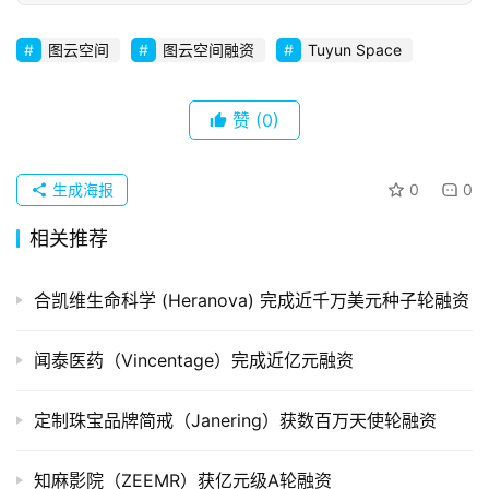
创
图云空间
图云空间融资
Tuyun Space
企
业
赞
(0)
品
投稿
牌
发
生成海报
0
0
布
相关推荐
登录
注册
并
合凯维生命科学 (Heranova) 完成近千万美元种子轮融资
购
重
组
闻泰医药（Vincentage）完成近亿元融资
公
定制珠宝品牌简戒（Janering）获数百万天使轮融资
司
上
知麻影院（ZEEMR）获亿元级A轮融资