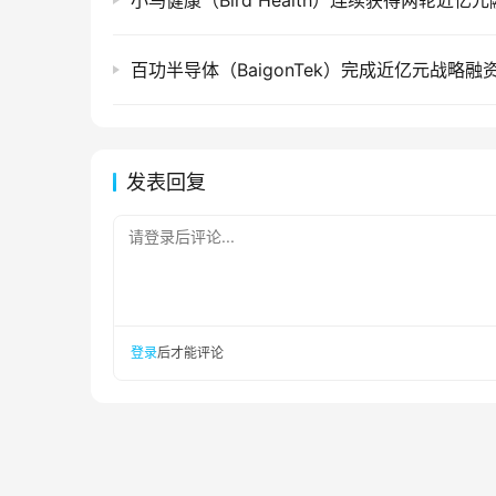
小鸟健康（Bird Health）连续获得两轮近亿
百功半导体（BaigonTek）完成近亿元战略融
发表回复
请登录后评论...
登录
后才能评论