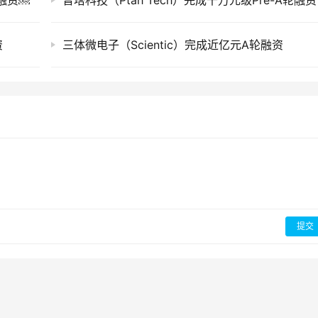
元融资￼
普塔科技（Ptah Tech）完成千万元级Pre-A轮融资
资
三体微电子（Scientic）完成近亿元A轮融资
提交