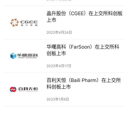
牌
发
晶升股份（CGEE）在上交所科创板
布
上市
登录
注册
并
2023年4月24日
购
重
华曙高科（FarSoon）在上交所科
组
创板上市
公
2023年4月17日
司
上
百利天恒（Baili Pharm）在上交所
科创板上市
市
2023年1月6日
创
投
数
据