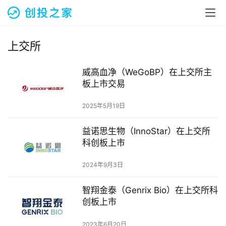
融
资
上交所
报
道
威高血净（WeGoBP）在上交所主
板上市交易
商
业
2025年5月19日
观
察
益诺思生物（InnoStar）在上交所
科创板上市
初
创
2024年9月3日
企
业
智翔金泰（Genrix Bio）在上交所科
创板上市
品
投稿
2023年6月20日