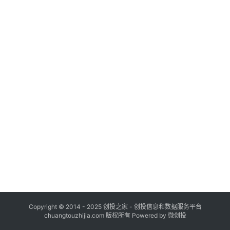
布
登录
注册
并
购
重
组
公
司
上
市
创
投
数
据
Copyright © 2014 - 2025 创投之家 - 创投信息和数据服务平台
chuangtouzhijia.com 版权所有 Powered by 微创投