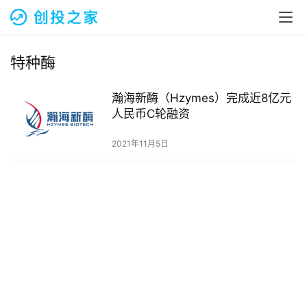
融
资
报
道
特种酶
商
瀚海新酶（Hzymes）完成近8亿元
业
人民币C轮融资
观
察
2021年11月5日
初
创
企
业
品
投稿
牌
发