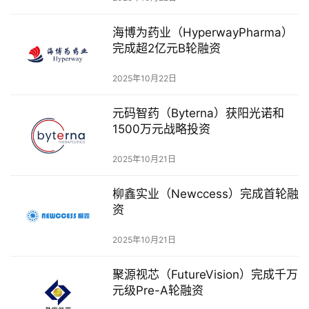
观
察
海博为药业（HyperwayPharma）
完成超2亿元B轮融资
初
2025年10月22日
创
企
元码智药（Byterna）获阳光诺和
业
1500万元战略投资
品
2025年10月21日
投稿
牌
发
柳鑫实业（Newccess）完成首轮融
布
资
登录
注册
2025年10月21日
并
购
聚源视芯（FutureVision）完成千万
重
元级Pre-A轮融资
组