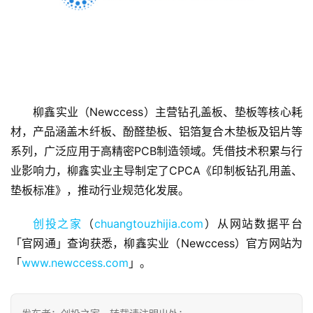
首
柳鑫实业（Newccess）主营钻孔盖板、垫板等核心耗
页
材，产品涵盖木纤板、酚醛垫板、铝箔复合木垫板及铝片等
系列，广泛应用于高精密PCB制造领域。凭借技术积累与行
融
业影响力，柳鑫实业主导制定了CPCA《印制板钻孔用盖、
资
垫板标准》，推动行业规范化发展。
报
道
创投之家
（
chuangtouzhijia.com
）从网站数据平台
「官网通」查询获悉，柳鑫实业（Newccess）官方网站为
商
「
www.newccess.com
」。
业
观
察