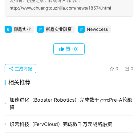
发布者：创投之家，转载请注明出处：
http://www.chuangtouzhijia.com/news/18574.html
初
创
企
柳鑫实业
柳鑫实业融资
Newccess
业
赞
(0)
品
投稿
牌
发
生成海报
0
0
布
相关推荐
登录
注册
并
购
加速进化（Booster Robotics）完成数千万元Pre-A轮融
重
资
组
炽云科技（FervCloud）完成数千万元战略融资
公
司