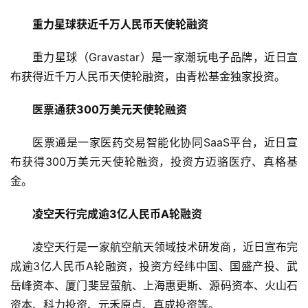
上
重力星球获近千万人民币天使轮融资
市
重力星球（Gravastar）是一家潮玩电子品牌，近日宣
创
布获得近千万人民币天使轮融资，由青松基金独家投资。
投
数
医票通获300万美元天使轮融资
据
医票通是一家医药交易智能化协同SaaS平台，近日宣
创
布获得300万美元天使轮融资，投资方迈骆医疗、真格基
业
金。
学
院
凌空天行完成逾3亿人民币A轮融资
凌空天行是一家航空航天领域技术研发商，近日宣布完
成逾3亿人民币A轮融资，投资方经纬中国、国盛产投、武
岳峰资本、厦门斐昱萤航、上海惠更斯、源码资本、火山石
资本、科力投资、元禾原点、真成投资等。