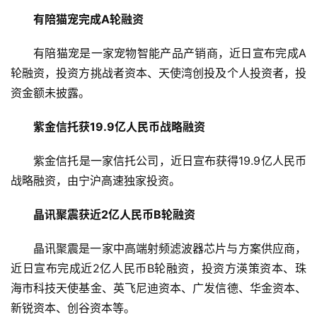
有陪猫宠完成A轮融资
初
创
有陪猫宠是一家宠物智能产品产销商，近日宣布完成A
企
轮融资，投资方挑战者资本、天使湾创投及个人投资者，投
业
资金额未披露。
品
紫金信托获19.9亿人民币战略融资
投稿
牌
发
紫金信托是一家信托公司，近日宣布获得19.9亿人民币
布
战略融资，由宁沪高速独家投资。
登录
注册
并
晶讯聚震获近2亿人民币B轮融资
购
重
晶讯聚震是一家中高端射频滤波器芯片与方案供应商，
组
近日宣布完成近2亿人民币B轮融资，投资方渶策资本、珠
海市科技天使基金、英飞尼迪资本、广发信德、华金资本、
公
新锐资本、创谷资本等。
司