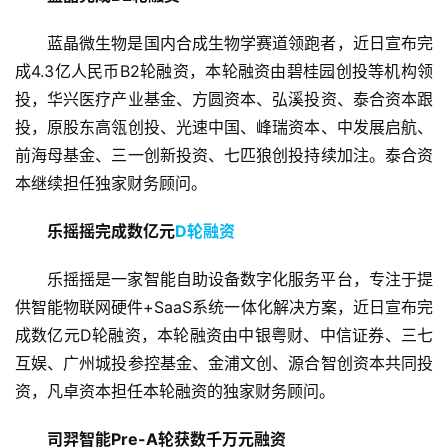
蓝晶微生物是国内合成生物学赛道领跑者，近日宣布完
成4.3亿人民币B2轮融资，本轮融资由碧桂园创投等机构领
投，华兴医疗产业基金、方圆资本、弘溪投资、泰合资本跟
投，原股东高瓴创投、光速中国、峰瑞资本、中发展启航、
前海母基金、三一创新投资、七匹狼创投持续加注。泰合资
本继续担任独家财务顾问。
乐摇摇完成数亿元
D轮融资
乐摇摇是一家智能自助设备数字化服务平台，专注于提
供智能物联网硬件+SaaS系统一体化解决方案，近日宣布完
成数亿元D轮融资，本轮融资由中银粤财、中信证券、三七
互娱、广州城投参控基金、金浦文创、源合智创资本共同投
资，凡卓资本担任本轮融资的独家财务顾问。
司羿智能Pre-A轮获数千万元融资