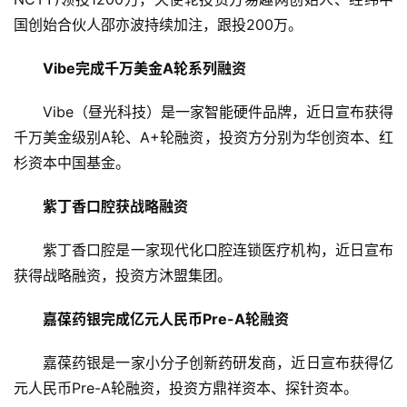
国创始合伙人邵亦波持续加注，跟投200万。
Vibe完成千万美金A轮系列融资
Vibe（昼光科技）是一家智能硬件品牌，近日宣布获得
千万美金级别A轮、A+轮融资，投资方分别为华创资本、红
首
页
杉资本中国基金。
紫丁香口腔获战略融资
融
资
紫丁香口腔是一家现代化口腔连锁医疗机构，近日宣布
报
获得战略融资，投资方沐盟集团。
道
嘉葆药银完成亿元人民币Pre-A轮融资
商
业
嘉葆药银是一家小分子创新药研发商，近日宣布获得亿
观
元人民币Pre-A轮融资，投资方鼎祥资本、探针资本。
察