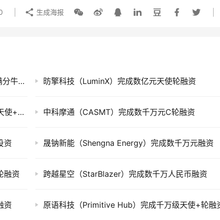
0
生成海报
创投快讯 | 迦智科技、​康膝生物、唯酷光电、满分牛牛、海苗生物等25家企业获得投资
昉擎科技（LuminX）完成数亿元天使轮融资
华羽先翔（TransFuture）成近亿元天使+轮和天使++轮融资
中科摩通（CASMT）完成数千万元C轮融资
投资
晟钠新能（Shengna Energy）完成数千万元融资
A轮融资
跨越星空（StarBlazer）完成数千万人民币融资
融资
原语科技（Primitive Hub）完成千万级天使+轮融