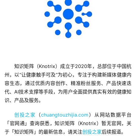
首
页
知识矩阵（Knotrix）成立于2020年，总部位于中国杭
州，以“让健康触手可及”为初心，专注于构建新媒体健康内
融
容生态，通过优质内容创作、精准粉丝服务、产品快速迭
资
代、AI技术支撑等手段，为用户全面提供真实有效的健康知
报
识、产品及服务。
道
创投之家
（
chuangtouzhijia.com
）从网站数据平台
商
「官网通」查询获悉，知识矩阵（Knotrix）暂无官网，关
业
于「知识矩阵」的最新信息，请关注
观
创投之家
后续报道。