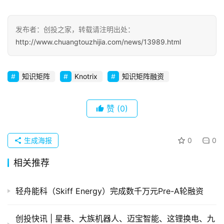
察
发布者：创投之家，转载请注明出处：
初
http://www.chuangtouzhijia.com/news/13989.html
创
企
业
知识矩阵
Knotrix
知识矩阵融资
品
投稿
牌
赞
(0)
发
布
生成海报
0
0
登录
注册
并
相关推荐
购
重
轻舟能科（Skiff Energy）完成数千万元Pre-A轮融资
组
创投快讯 | 星巷、​大族机器人、迈宝智能、这锂换电、九
公