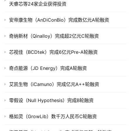
天睿芯等24家企业获得投资
司
上
安帝康生物（AnDiConBio）完成数亿元A轮融资
市
奇纳新材（Qinalloy）完成超2亿元C轮融资
创
投
数
芯视佳（BCDtek）完成6亿元Pre-A轮融资
据
奇点能源（JD Energy）完成A轮融资
创
业
艾凯生物（iCamuno）完成亿元A++轮融资
学
院
零假设（Null Hypothesis）完成B轮融资
格如灵（GrowLib）数千万人民币C轮融资