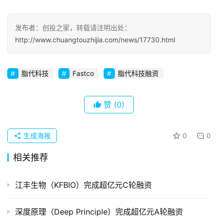
察
发布者：创投之家，转载请注明出处：
初
http://www.chuangtouzhijia.com/news/17730.html
创
企
业
脂代科技
Fastco
脂代科技融资
品
投稿
牌
赞
(0)
发
布
生成海报
0
0
登录
注册
并
相关推荐
购
重
江丰生物（KFBIO）完成超亿元C轮融资
组
深度原理（Deep Principle）完成超亿元A轮融资
公