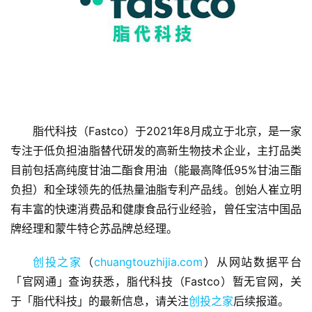
首
脂代科技（Fastco）于2021年8月成立于北京，是一家
页
专注于低负担油脂替代研发的高新生物技术企业，主打品类
目前包括高纯度甘油二酯食用油（能最高降低95%甘油三酯
融
负担）和全球领先的低热量油脂专利产品线。创始人崔立明
资
有丰富的快速消费品和健康食品行业经验，曾任宝洁中国品
报
牌经理和蒙牛特仑苏品牌总经理。
道
创投之家
（
chuangtouzhijia.com
）从网站数据平台
商
「官网通」查询获悉，脂代科技（Fastco）暂无官网，关
业
于「脂代科技」的最新信息，请关注
创投之家
后续报道。
观