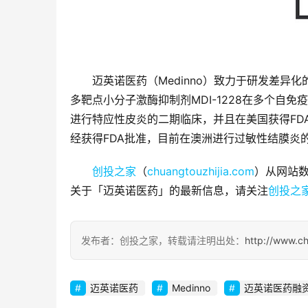
迈英诺医药（Medinno）致力于研发差
多靶点小分子激酶抑制剂MDI-1228在多个自免疫疾
进行特应性皮炎的二期临床，并且在美国获得FDA的批
经获得FDA批准，目前在澳洲进行过敏性结膜炎
创投之家
（
chuangtouzhijia.com
）从网站数
关于「迈英诺医药」的最新信息，请关注
创投之
发布者：创投之家，转载请注明出处：
http://www.c
迈英诺医药
Medinno
迈英诺医药融