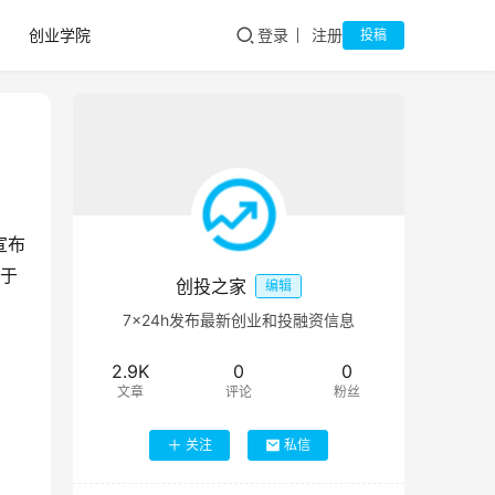
创业学院
登录
注册
投稿
宣布
用于
创投之家
编辑
7×24h发布最新创业和投融资信息
2.9K
0
0
文章
评论
粉丝
关注
私信