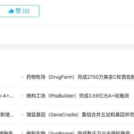
赞
(0)
药物牧场（DrugFarm）完成2700万美金C轮首批
派迅智能（PassionIOT）完成数千万人民币Pre-A+轮融资
微构工场（PhaBuilder）完成3.59亿元A+轮融资
点滴灵犀（DianDiLingXi）完成数百万Pre-A轮新增融资
定增融资
微新生物（SynBiome）完成数千万元天使轮融资