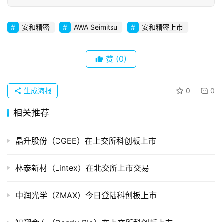
初
创
安和精密
AWA Seimitsu
安和精密上市
企
业
赞
(0)
品
投稿
牌
生成海报
0
0
发
布
相关推荐
登录
注册
并
晶升股份（CGEE）在上交所科创板上市
购
重
林泰新材（Lintex）在北交所上市交易
组
中润光学（ZMAX）今日登陆科创板上市
公
司