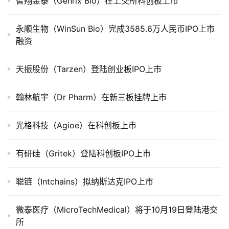
智翔金泰（Genrix Bio）在上交所科创板上市
上
市
永顺生物（WinSun Bio）完成3585.6万人民币IPO上市
融资
创
投
天振股份（Tarzen）登陆创业板IPO上市
数
据
翰林航宇（Dr Pharm）在新三板挂牌上市
创
业
光格科技（Agioe）在科创板上市
学
院
有研硅（Gritek）登陆科创板IPO上市
聪链（Intchains）拟纳斯达克IPO上市
微泰医疗（MicroTechMedical）将于10月19日登陆港交
所