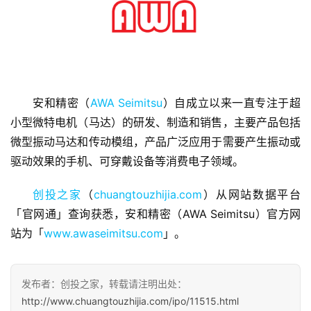
首
安和精密（
AWA Seimitsu
）自成立以来一直专注于超
页
小型微特电机（马达）的研发、制造和销售，主要产品包括
微型振动马达和传动模组，产品广泛应用于需要产生振动或
融
驱动效果的手机、可穿戴设备等消费电子领域。
资
报
创投之家
（
chuangtouzhijia.com
）从网站数据平台
道
「官网通」查询获悉，安和精密（AWA Seimitsu）官方网
站为「
www.awaseimitsu.com
」。
商
业
观
发布者：创投之家，转载请注明出处：
察
http://www.chuangtouzhijia.com/ipo/11515.html