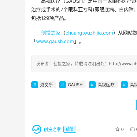
高视医疗（GAUSH）是中国一家眼科医疗
治疗或手术的7个眼科亚专科(即眼底病、白内障
包括129项产品。
创投之家
（
chuangtouzhijia.com
）从网站数
「
www.gaush.com
」。
发布者：创投之家，转载请注明出处：
http://www.ch
港交所
GAUSH
高视医疗
高
创投之家
0
编辑