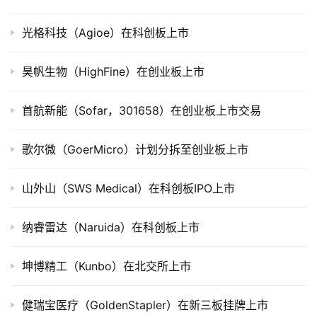
司
上
光格科技（Agioe）在科创板上市
市
昊帆生物（HighFine）在创业板上市
创
投
首航新能（Sofar，301658）在创业板上市交易
数
据
歌尔微（GoerMicro）计划分拆至创业板上市
创
业
山外山（SWS Medical）在科创板IPO上市
学
院
纳睿雷达（Naruida）在科创板上市
坤博精工（Kunbo）在北交所上市
健瑞宝医疗（GoldenStapler）在新三板挂牌上市