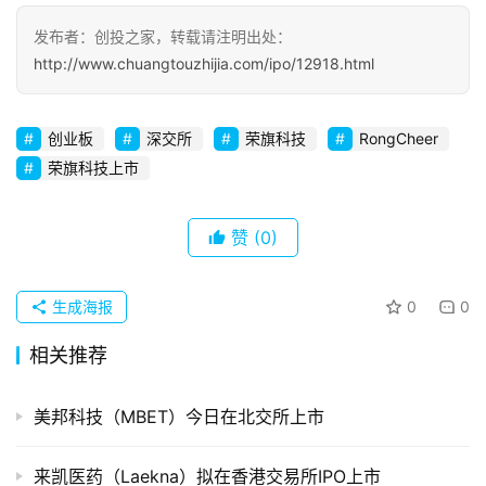
发布者：创投之家，转载请注明出处：
初
http://www.chuangtouzhijia.com/ipo/12918.html
创
企
业
创业板
深交所
荣旗科技
RongCheer
荣旗科技上市
品
投稿
牌
赞
(0)
发
布
生成海报
0
0
登录
注册
并
相关推荐
购
重
组
美邦科技（MBET）今日在北交所上市
公
来凯医药（Laekna）拟在香港交易所IPO上市