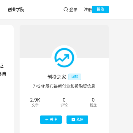
创业学院
登录
注册
投稿
证
票自
创投之家
编辑
7×24h发布最新创业和投融资信息
2.9K
0
0
文章
评论
粉丝
关注
私信