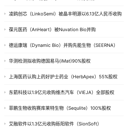
上
市
凌鸥创芯（LinkoSemi）被晶丰明源以6.13亿人民币收购
创
葆元医药（AnHeart）被Nuvation Bio并购
投
数
德运康瑞（Dynamic Bio）并购先能生物（SEERNA）
据
华测检测拟收购德国易马(iMat)90%股权
创
业
学
上海医药认购上药好护士药业（HerbApex）55%股权
院
东箭科技以1.9亿元收购维杰汽车（VIEJA）全部股权
菲鹏生物收购赛库莱特生物（Sequlite）100%股权
艾融软件以1.3亿元收购砾阳软件（SionSoft）