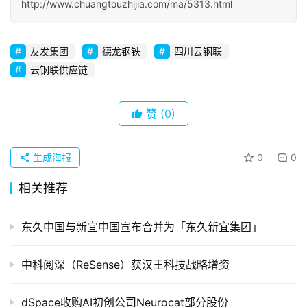
http://www.chuangtouzhijia.com/ma/5313.html
初
创
企
友发集团
德龙钢铁
四川云钢联
业
云钢联供应链
品
赞
(0)
投稿
牌
发
布
生成海报
0
0
登录
注册
相关推荐
并
购
重
东久中国与新宜中国宣布合并为「东久新宜集团」
组
中科阅深（ReSense）获汉王科技战略增资
公
司
dSpace收购AI初创公司Neurocat部分股份