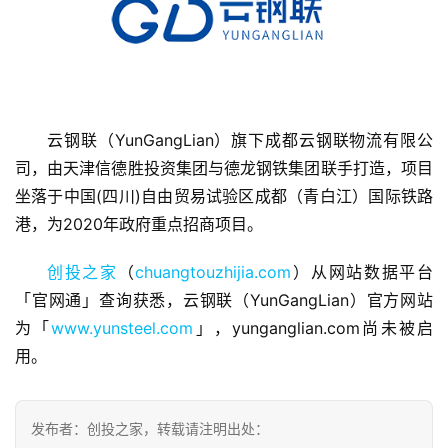
云钢联（YunGangLian）旗下成都云钢联物流有限公
首
页
司，由天津信德胜投资集团与德龙钢铁集团联手打造，项目
坐落于中国(四川)自由贸易试验区成都（青白江）国际铁路
融
港，为2020年政府重点招商项目。
资
报
创投之家
（
chuangtouzhijia.com
）从网站数据平台
道
「官网通」查询获悉，云钢联（YunGangLian）官方网站
为「
www.yunsteel.com
」，yunganglian.com尚未被启
商
用。
业
观
察
发布者：创投之家，转载请注明出处：