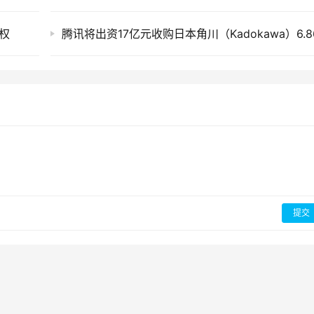
股权
提交