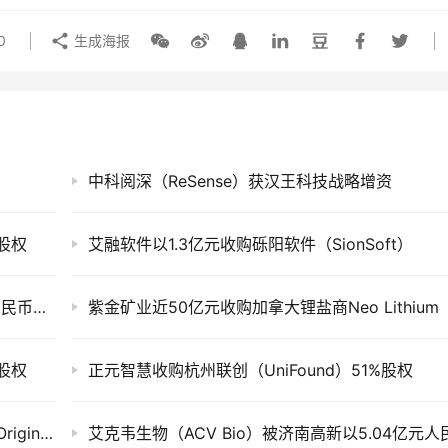
0
生成海报
中科阅深（ReSense）获汉王科技战略增资
%股权
艾融软件以1.3亿元收购砾阳软件（SionSoft）
凌鸥创芯（LinkoSemi）被晶丰明源以6.13亿人民币收购
紫金矿业近50亿元收购加拿大锂盐商Neo Lithium
%股权
正元智慧收购杭州联创（UniFound）51%股权
宇测生物（AstraBio）完成对人瑞生物（MemOrigin）并购