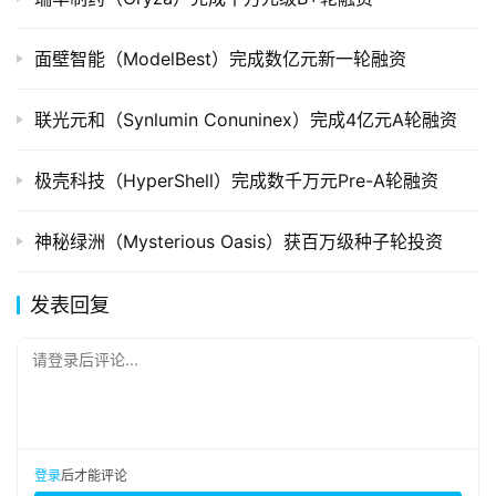
面壁智能（ModelBest）完成数亿元新一轮融资
联光元和（Synlumin Conuninex）完成4亿元A轮融资
极壳科技（HyperShell）完成数千万元Pre-A轮融资
神秘绿洲（Mysterious Oasis）获百万级种子轮投资
发表回复
请登录后评论...
登录
后才能评论