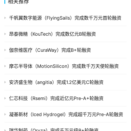
相关推荐
公
千帆翼数字能源（FlyingSails）完成数千万元首轮融资
司
上
昂泰微精（KouTech）完成数亿元B轮融资
市
伽奈维医疗（CuraWay）完成B+轮融资
创
投
数
摩芯半导体（MotionSilicon）完成数千万天使轮融资
据
安济盛生物（angitia）完成1.2亿美元C轮融资
创
业
仁芯科技（Rsemi）完成近亿元Pre-A+轮融资
学
院
凝基新材（Iced Hydrogel）完成超千万元Pre-A轮融资
瑞华制药（Oryza）完成千万元级B+轮融资