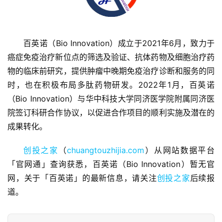
百英诺（Bio Innovation）成立于2021年6月，致力于
癌症免疫治疗新位点的筛选及验证、抗体药物及细胞治疗药
物的临床前研究，提供肿瘤中晚期免疫治疗诊断和服务的同
首
页
时，也在积极布局多肽药物研发。2022年1⽉，百英诺
（Bio Innovation）与华中科技⼤学同济医学院附属同济医
融
院签订科研合作协议，以促进合作项⽬的顺利实施及潜在的
资
成果转化。
报
道
创投之家
（
chuangtouzhijia.com
）从网站数据平台
「官网通」查询获悉，百英诺（Bio Innovation）暂无官
商
网，关于「百英诺」的最新信息，请关注
创投之家
后续报
业
道。
观
察