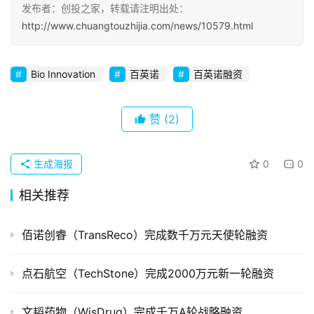
发布者：创投之家，转载请注明出处：
初
http://www.chuangtouzhijia.com/news/10579.html
创
企
业
Bio Innovation
百英诺
百英诺融资
品
赞
(2)
投稿
牌
发
布
生成海报
0
0
登录
注册
相关推荐
并
购
重
佰诺创睿（TransReco）完成数千万元天使轮融资
组
点石航空（TechStone）完成2000万元新一轮融资
公
司
文韬药物（WisDrug）完成千万A轮战略融资