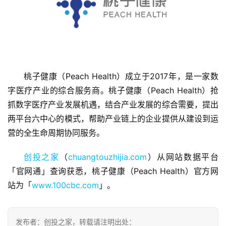
首
桃子健康（Peach Health）成立于2017年，是一家数
页
字医疗产业的综合服务商。桃子健康（Peach Health）抢
抓数字医疗产业发展机遇，结合产业发展的综合需要，提出
融
两平台六中心的模式，帮助产业链上的企业提供从建设到运
资
报
营的全生命周期协同服务。
道
创投之家
（
chuangtouzhijia.com
）从网站数据平台
「官网通」查询获悉，桃子健康（Peach Health）官方网
商
业
站为「
www.100cbc.com
」。
观
察
发布者：创投之家，转载请注明出处：