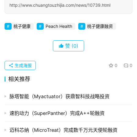
http://www.chuangtouzhijia.com/news/10739.html
初
创
企
桃子健康
Peach Health
桃子健康融资
业
品
赞
(0)
投稿
牌
发
生成海报
0
0
布
登录
注册
相关推荐
并
购
脉塔智能（Myactuator）获鼎智科技战略投资
重
组
速豹动力（SuperPanther）完成A++轮融资
公
司
迈科芯纳（MicroTreat）完成数千万元天使轮融资