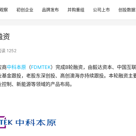
观察
初创企业
品牌发布
并购重组
公司上市
创投数据
融资
读 1252
应商
中科本原
（
FDMTEK
）完成B轮融资，由毅达资本、中国互
业基金跟投，老股东深创投、高创澳海亦持续跟投。本轮融资主
业控制、新能源等领域的产品布局。