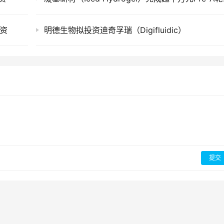
融资
明德生物拟投资迪奇孚瑞（Digifluidic）
提交