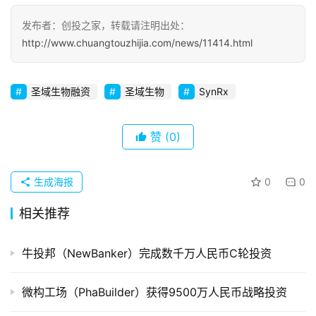
发布者：创投之家，转载请注明出处：
初
http://www.chuangtouzhijia.com/news/11414.html
创
企
业
圣域生物融资
圣域生物
SynRx
品
赞
(0)
投稿
牌
发
布
生成海报
0
0
登录
注册
相关推荐
并
购
重
牛投邦（NewBanker）完成数千万人民币C轮投资
组
微构工场（PhaBuilder）获得9500万人民币战略投资
公