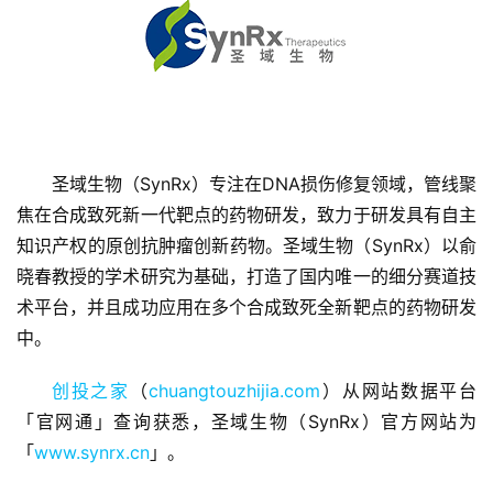
圣域生物（SynRx）专注在DNA损伤修复领域，管线聚
首
页
焦在合成致死新一代靶点的药物研发，致力于研发具有自主
知识产权的原创抗肿瘤创新药物。圣域生物（SynRx）以俞
融
晓春教授的学术研究为基础，打造了国内唯一的细分赛道技
资
术平台，并且成功应用在多个合成致死全新靶点的药物研发
报
中。
道
创投之家
（
chuangtouzhijia.com
）从网站数据平台
商
「官网通」查询获悉，圣域生物（SynRx）官方网站为
业
「
www.synrx.cn
」。
观
察