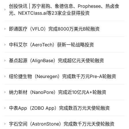
司
创投快讯 | 苏宁易购、​象德信息、Prophesee、热卤食
上
光、NEXTClass.ai等23家企业获得投资
市
即通医疗（VFLO）完成8000万美元B轮融资
创
投
中科艾尔（AeroTech）获新一轮战略投资
数
据
基点起源（AlignBase）完成超亿元天使轮融资
创
业
纽伦捷生物（Neuregen）完成数千万元Pre-A轮融资
学
院
纳力新材（NanoPore）完成近10亿元A+轮融资
中表App（ZOBO App）完成数百万元天使轮融资
宇石空间（AstronStone）完成数千万元天使轮融资