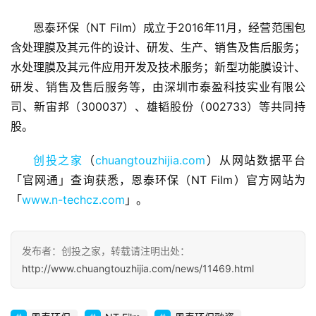
恩泰环保（NT Film）成立于2016年11月，经营范围包
含处理膜及其元件的设计、研发、生产、销售及售后服务；
水处理膜及其元件应用开发及技术服务；新型功能膜设计、
首
研发、销售及售后服务等，由深圳市泰盈科技实业有限公
页
司、新宙邦（300037）、雄韬股份（002733）等共同持
股。
融
资
创投之家
（
chuangtouzhijia.com
）从网站数据平台
报
「官网通」查询获悉，恩泰环保（NT Film）官方网站为
道
「
www.n-techcz.com
」。
商
业
发布者：创投之家，转载请注明出处：
观
http://www.chuangtouzhijia.com/news/11469.html
察