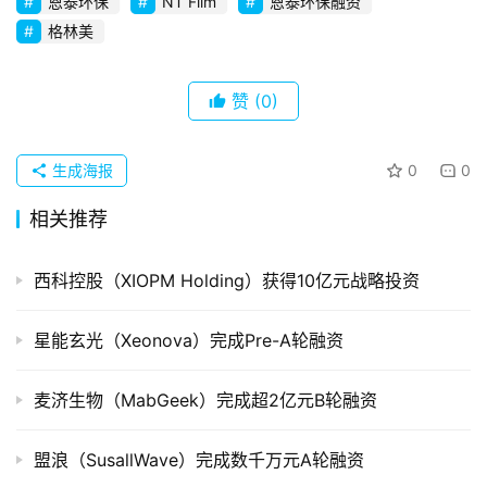
初
恩泰环保
NT Film
恩泰环保融资
创
格林美
企
业
赞
(0)
品
投稿
牌
生成海报
0
0
发
相关推荐
布
登录
注册
并
西科控股（XIOPM Holding）获得10亿元战略投资
购
重
星能玄光（Xeonova）完成Pre-A轮融资
组
麦济生物（MabGeek）完成超2亿元B轮融资
公
司
盟浪（SusallWave）完成数千万元A轮融资
上