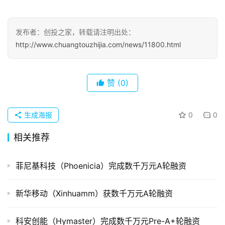
初
创
发布者：创投之家，转载请注明出处：
企
http://www.chuangtouzhijia.com/news/11800.html
业
品
赞
(0)
投稿
牌
发
布
生成海报
0
0
登录
注册
相关推荐
并
购
重
菲尼基科技（Phoenicia）完成数千万元A轮融资
组
新华移动（Xinhuamm）获数千万元A轮融资
公
司
科安创能（Hymaster）完成数千万元Pre-A+轮融资