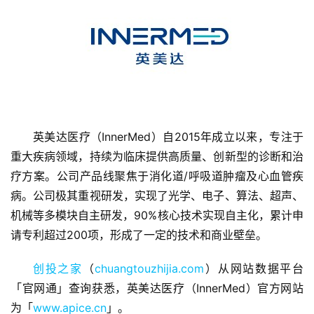
首
页
英美达医疗（InnerMed）自2015年成立以来，专注于
融
重大疾病领域，持续为临床提供高质量、创新型的诊断和治
资
疗方案。公司产品线聚焦于消化道/呼吸道肿瘤及心血管疾
报
病。公司极其重视研发，实现了光学、电子、算法、超声、
道
机械等多模块自主研发，90%核心技术实现自主化，累计申
请专利超过200项，形成了一定的技术和商业壁垒。
商
业
创投之家
（
chuangtouzhijia.com
）从网站数据平台
观
「官网通」查询获悉，英美达医疗（InnerMed）官方网站
察
为「
www.apice.cn
」。