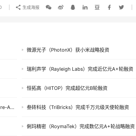
0
生成海报
微源光子（PhotonX）获小米战略投资
瑞利声学（Rayleigh Labs）完成近亿元A+轮融资
恒拓高（HITOP）完成超亿元B轮融资
企业级异步音视频软件「Vizard」获数千万元Pre-A融资
叁砖科技（TriBricks）完成千万元级天使轮融资
俐玛精密（RoymaTek）完成数亿元A+轮战略融资