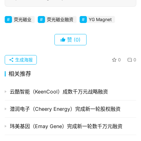
初
创
企
荧光磁业
荧光磁业融资
YG Magnet
业
赞
(0)
品
投稿
牌
发
生成海报
0
0
布
相关推荐
登录
注册
并
购
云酷智能（KeenCool）成数千万元战略融资
重
组
潜润电子（Cheery Energy）完成新一轮股权融资
公
玮美基因（Emay Gene）完成新一轮数千万元融资
司
上