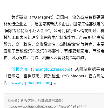
荧光磁业（YG Magnet）是国内一流的高端钕铁硼磁
材制造企业之一，是国家高新技术企业，国家工信部认定的
首
“国家专精特新小巨人企业”。公司拥有行业少有的毛坯、机
页
械加工和表面处理全流程的生产制造能力，产品具有“高矫
顽力、高一致性、高热稳定性、高耐腐蚀性”等特点，主要
融
应用于新能源汽车及汽车零部件、节能变频家电、节能电
资
梯、风力发电、高铁、机器人及智能制造等领域。
报
道
创投之家
（
chuangtouzhijia.com
）从网站数据平台
「官网通」查询获悉，荧光磁业（YG Magnet）官方网站
商
为「
www.yg-magnet.com
」。
业
观
察
发布者：创投之家，转载请注明出处：
http://www.chuangtouzhijia.com/news/11912.html