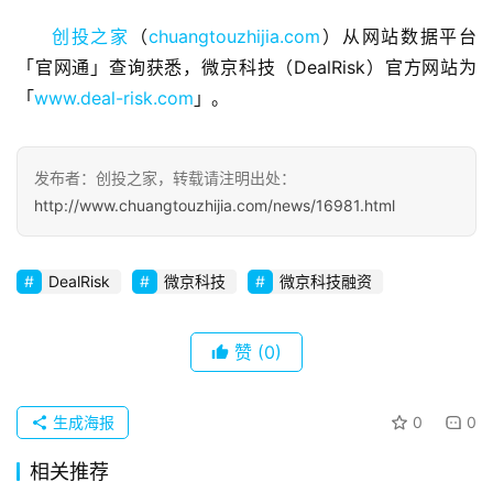
业
观
创投之家
（
chuangtouzhijia.com
）从网站数据平台
察
「官网通」查询获悉，微京科技（DealRisk）官方网站为
「
www.deal-risk.com
」。
初
创
企
发布者：创投之家，转载请注明出处：
业
http://www.chuangtouzhijia.com/news/16981.html
品
投稿
牌
DealRisk
微京科技
微京科技融资
发
布
赞
(0)
登录
注册
并
购
生成海报
0
0
重
相关推荐
组