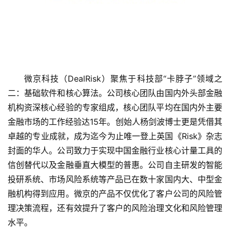
微京科技（DealRisk）聚焦于科技部“卡脖子”领域之
二：基础软件和核心算法。公司核心团队由国内外头部金融
机构资深核心经验的专家组成，核心团队平均在国内外主要
首
金融市场的工作经验达15年。创始人杨剑波博士更是凭借其
页
卓越的专业成就，成为迄今为止唯一登上英国《Risk》杂志
封面的华人。公司致力于实现中国金融行业核心计量工具的
融
信创替代以及金融垂直大模型的普惠。公司自主研发的智能
资
报
投研系统、市场风险系统等产品已在数十家国内大、中型金
道
融机构得到应用。微京的产品不仅优化了客户公司的风险管
理决策流程，还有效提升了客户的风险治理文化和风险管理
商
水平。