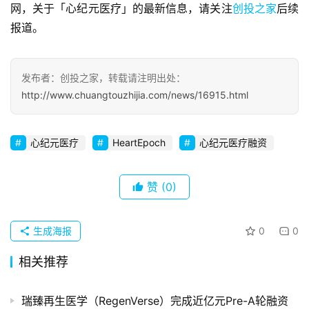
观
网，关于「心纪元医疗」的最新信息，请关注
创投之家
后续
察
报道。
初
创
发布者：创投之家，转载请注明出处：
企
http://www.chuangtouzhijia.com/news/16915.html
业
品
心纪元医疗
HeartEpoch
心纪元医疗融资
投稿
牌
发
赞
(0)
布
登录
注册
并
生成海报
0
0
购
相关推荐
重
组
瑞臻再生医学（RegenVerse）完成近亿元Pre-A轮融资