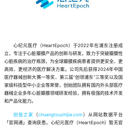
心纪元医疗（HeartEpoch）于2022年在浦东注册成
立，专注于心脏瓣膜产品的创新与研发，致力于突破瓣膜性
首
心脏疾病的治疗瓶颈，为全球瓣膜疾病患者提供更安全、更
页
高效、更经济的医疗解决方案。公司先后获得2024年中国
医疗器械创新大赛一等奖、第三届“创领浦东”三等奖以及国
融
资
家级科技型中小企业等荣誉，创始团队拥有国内外头部医疗
报
器械企业多年心脏瓣膜领域研发经验，拥有极强的技术开发
道
和产品化能力。
商
创投之家
（
chuangtouzhijia.com
）从网站数据平台
业
「官网通」查询获悉，心纪元医疗（HeartEpoch）暂无官