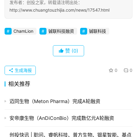
发布者：创投之家，转载请注明出处：
http://www.chuangtouzhijia.com/news/17547.html
初
创
企
ChamLion
铖联科技融资
铖联科技
业
赞
(0)
品
投稿
牌
发
生成海报
0
0
布
登录
注册
相关推荐
并
购
迈同生物（Meton Pharma）完成A轮融资
重
组
安帝康生物（AnDiConBio）完成数亿元A轮融资
公
创投快讯 | 职问、​睿帆科技、普方生物、银星智能、基点
司