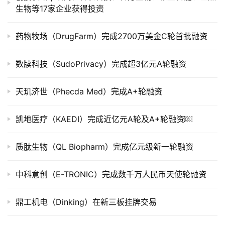
生物等17家企业获得投资
上
市
药物牧场（DrugFarm）完成2700万美金C轮首批融资
创
投
数牍科技（SudoPrivacy）完成超3亿元A轮融资
数
据
天玑济世（Phecda Med）完成A+轮融资
创
凯地医疗（KAEDI）完成近亿元A轮及A+轮融资￼
业
学
质肽生物（QL Biopharm）完成亿元级新一轮融资
院
中科意创（E-TRONIC）完成数千万人民币天使轮融资
鼎工机电（Dinking）在新三板挂牌交易