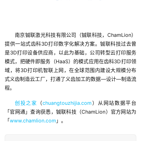
南京铖联激光科技有限公司（铖联科技，ChamLion）
提供一站式齿科3D打印数字化解决方案。铖联科技过去曾
首
是3D打印设备供应商，以此为基础，公司转型云打印服务
页
模式，把硬件即服务（HaaS）的模式应用在齿科3D打印领
域，将3D打印机智联上网，在全球范围内建设大规模分布
融
式义齿制造云工厂，打通了义齿加工的数据—设计—制造流
资
程。
报
道
创投之家
（
chuangtouzhijia.com
）从网站数据平台
「官网通」查询获悉，铖联科技（ChamLion）官方网站为
商
「
www.chamlion.com
」。
业
观
察