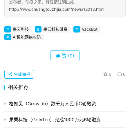
发布者：创投之家，转载请注明出处：
http://www.chuangtouzhijia.com/news/12013.html
初
创
企
墨云科技
墨云科技融资
VackBot
业
AI智能网络攻防
品
赞
(0)
投稿
牌
发
布
生成海报
0
0
登录
注册
相关推荐
并
购
重
格如灵（GrowLib）数千万人民币C轮融资
组
果栗科技（GolyTec）完成1000万元B轮融资
公