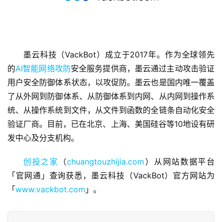
墨云科技（VackBot）成立于2017年。作为全球领先
的
AI智能网络攻防
安全服务提供商，墨云通过主动攻击验证
用户安全防御体系状态，以攻促防。墨云也是国内唯一覆盖
首
页
了从外网到防御体系、从防御体系到内网、从内网到操作系
统、从操作系统到文件，从文件到函数的全链条自动化安全
融
验证厂商。目前，已在北京、上海、美国硅谷等10地设有研
资
发中心及分支机构。
报
道
创投之家
（
chuangtouzhijia.com
）从网站数据平台
「官网通」查询获悉，墨云科技（VackBot）官方网站为
商
「
www.vackbot.com
」。
业
观
察