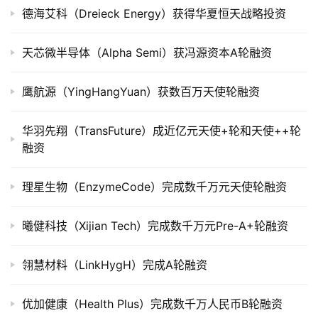
司
德海艾科（Dreieck Energy）获得华夏恒天战略投资
上
市
天芯微半导体（Alpha Semi）获冯源资本A轮融资
创
鹰航源（YingHangYuan）获数百万天使轮融资
投
数
华羽先翔（TransFuture）成近亿元天使+轮和天使++轮
据
融资
创
理星生物（EnzymeCode）完成数千万元天使轮融资
业
学
院
曦健科技（Xijian Tech）完成数千万元Pre-A+轮融资
翎慧材料（LinkHygH）完成A轮融资
优加健康（Health Plus）完成数千万人民币B轮融资