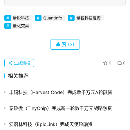
初
创
量锐科技
QuantInfo
量锐科技融资
企
量化交易
业
品
赞
(3)
投稿
牌
发
生成海报
0
0
布
登录
注册
相关推荐
并
购
丰码科技（Harvest Code）完成数千万元A轮融资
重
组
泰矽微（TinyChip）完成新一轮数千万元战略融资
公
司
爱谱林科技（EpicLink）完成天使轮融资