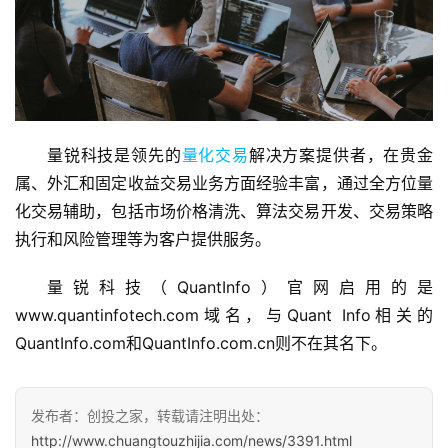
首
量锐科技是领先的
量化交易
解决方案提供者，在贵金
页
属、外汇和固定收益交易业务方面经验丰富，通过全方位量
化交易辅助，包括市场价格清洗、算法交易开发、交易策略
融
执行和风险管理等为客户提供服务。
资
报
道
量锐科技（QuantInfo）官网启用的是
www.quantinfotech.com域名，与Quant Info相关的
商
QuantInfo.com和QuantInfo.com.cn则不在其名下。
业
观
察
发布者：创投之家，转载请注明出处：
http://www.chuangtouzhijia.com/news/3391.html