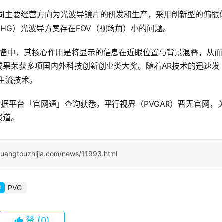
，公司主要经营方向为光波导镜片的研发和生产，采用创新型的偏振
HG）光波导方案存在FOV（视场角）小的问题。
示设备中，其核心作用是将显示的信息在近眼位置与背景混叠，从
成果荣获多项国内外科技创新创业类大奖。随着AR技术的迅速发
主流技术。
据平台「官网通」查询获悉，平行视界（PVGAR）暂无官网，
报道。
huangtouzhijia.com/news/11993.html
PVG
赞
(0)