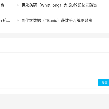
增资
惠永药研（Whittilong）完成B轮超亿元融资
光本位科技（LightStandard）完成近亿元天使+轮融资
同伴客数据（TBanic）获数千万战略融资
提交