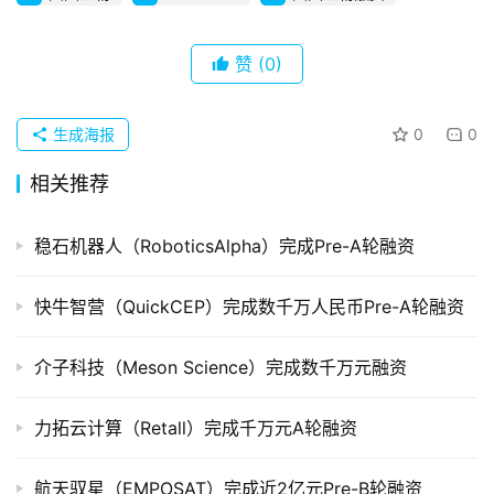
企
业
赞
(0)
品
投稿
生成海报
0
0
牌
发
相关推荐
布
登录
注册
稳石机器人（RoboticsAlpha）完成Pre-A轮融资
并
购
重
快牛智营（QuickCEP）完成数千万人民币Pre-A轮融资
组
介子科技（Meson Science）完成数千万元融资
公
司
力拓云计算（Retall）完成千万元A轮融资
上
市
航天驭星（EMPOSAT）完成近2亿元Pre-B轮融资