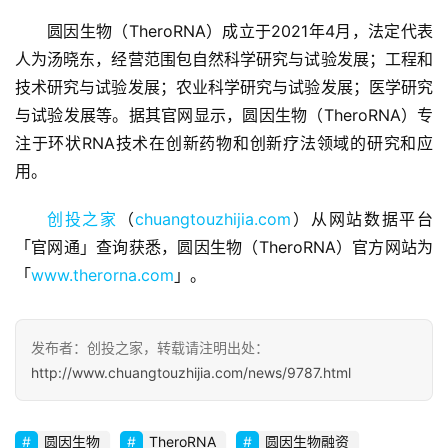
圆因生物（TheroRNA）成立于2021年4月，法定代表
人为汤晓东，经营范围包自然科学研究与试验发展；工程和
技术研究与试验发展；农业科学研究与试验发展；医学研究
首
页
与试验发展等。据其官网显示，圆因生物（TheroRNA）专
注于环状RNA技术在创新药物和创新疗法领域的研究和应
融
用。
资
报
创投之家
（
chuangtouzhijia.com
）从网站数据平台
道
「官网通」查询获悉，圆因生物（TheroRNA）官方网站为
「
www.therorna.com
」。
商
业
观
发布者：创投之家，转载请注明出处：
察
http://www.chuangtouzhijia.com/news/9787.html
初
圆因生物
TheroRNA
圆因生物融资
创