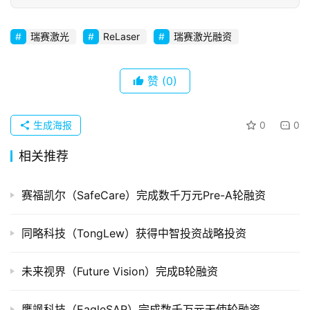
初
创
瑞赛激光
ReLaser
瑞赛激光融资
企
业
赞
(0)
品
投稿
牌
生成海报
0
0
发
相关推荐
布
登录
注册
并
赛福凯尔（SafeCare）完成数千万元Pre-A轮融资
购
重
同略科技（TongLew）获得中智投资战略投资
组
未来视界（Future Vision）完成B轮融资
公
司
鹰飒科技（EagleSAR）完成数千万元天使轮融资