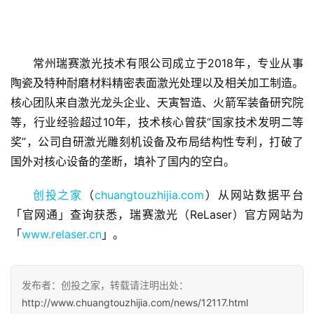
常州瑞赛激光技术有限公司成立于2018年，专业从事
陶瓷及特种耐磨材料精密表面激光处理以及相关加工制造。
首
核心团队来自激光龙头企业、天寅智造、火箭军装备研究院
页
等，行业经验超过10年，技术核心曾获“国家技术发明二等
奖”，公司自研激光雕刻机设备及布局结构性专利，打破了
融
国外对核心设备的垄断，填补了国内的空白。
资
报
创投之家
（
chuangtouzhijia.com
）从网站数据平台
道
「官网通」查询获悉，瑞赛激光（ReLaser）官方网站为
「
www.relaser.cn
」。
商
业
观
发布者：创投之家，转载请注明出处：
察
http://www.chuangtouzhijia.com/news/12117.html