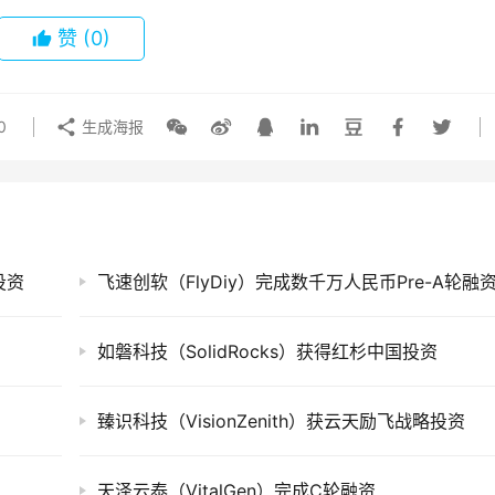
赞
(0)
0
生成海报
投资
飞速创软（FlyDiy）完成数千万人民币Pre-A轮融
如磐科技（SolidRocks）获得红杉中国投资
臻识科技（VisionZenith）获云天励飞战略投资
天泽云泰（VitalGen）完成C轮融资