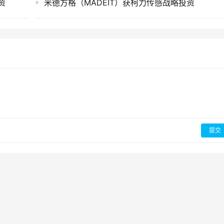
资
米德方格（MADEIT）获柯力传感战略投资
提交