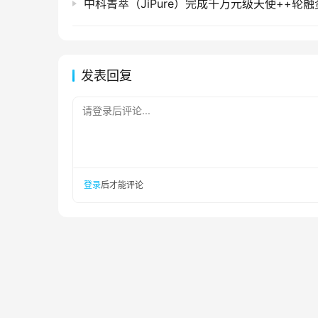
中科菁萃（JiPure）完成千万元级天使++轮融
发表回复
请登录后评论...
登录
后才能评论