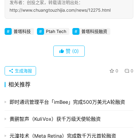
发布者：创投之家，转载请注明出处：
初
http://www.chuangtouzhijia.com/news/12275.html
创
企
业
普塔科技
Ptah Tech
普塔科技融资
品
赞
(0)
投稿
牌
发
布
生成海报
0
0
登录
注册
相关推荐
并
购
重
即时通讯管理平台「imBee」完成500万美元A轮融资
组
黄鹂智声（KuliVox）获千万级天使轮融资
公
司
元潼技术（Meta Retina）完成数千万元首轮融资