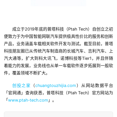
成立于2019年底的普塔科技（Ptah Tech）自创立之初
便致力于为中国智能网联汽车提供极具性价比的服务和创新
首
页
产品，业务涵盖车载相关软件开发与测试。截至目前，普塔
科技朋友圈已从传统汽车制造商的长城汽车、吉利汽车、上
融
汽大通等，扩大到科大讯飞，诺博科技等Tier1，并且伴随
资
着能力的发展，业务线也从单一车载软件逐步拓展到一般软
报
件，覆盖领域不断扩大。
道
创投之家
（
chuangtouzhijia.com
）从网站数据平台
商
「官网通」查询获悉，普塔科技（Ptah Tech）官方网站为
业
「
www.ptah-tech.com
」。
观
察