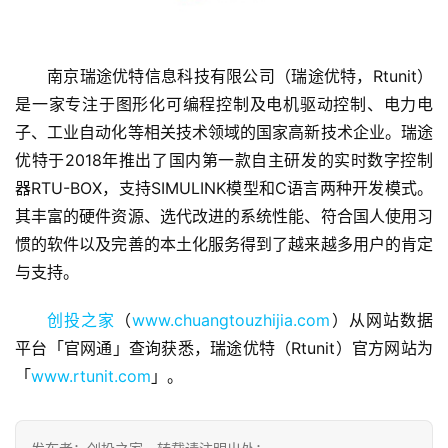
南京瑞途优特信息科技有限公司（瑞途优特，Rtunit）
是一家专注于图形化可编程控制及电机驱动控制、电力电
子、工业自动化等相关技术领域的国家高新技术企业。瑞途
优特于2018年推出了国内第一款自主研发的实时数字控制
首
页
器RTU-BOX，支持SIMULINK模型和C语言两种开发模式。
其丰富的硬件资源、选代改进的系统性能、符合国人使用习
融
惯的软件以及完善的本土化服务得到了越来越多用户的肯定
资
与支持。
报
道
创投之家
（
www.chuangtouzhijia.com
）从网站数据
平台「官网通」查询获悉，瑞途优特（Rtunit）官方网站为
商
「
www.rtunit.com
」。
业
观
察