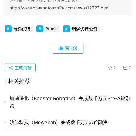
发布者：创投之家，转载请注明出处：
http://www.chuangtouzhijia.com/news/12323.html
初
创
企
瑞途优特
Rtunit
瑞途优特融资
业
赞
(0)
品
投稿
牌
发
生成海报
0
0
布
相关推荐
登录
注册
并
加速进化（Booster Robotics）完成数千万元Pre-A轮融
购
资
重
组
妙益科技（MewYeah）完成数千万元A轮融资
公